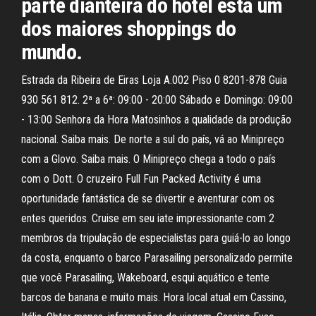
parte dianteira do hotel está um
dos maiores shoppings do
mundo.
Estrada da Ribeira de Eiras Loja A.002 Piso 0 8201-878 Guia
930 561 812. 2ª a 6ª: 09:00 - 20:00 Sábado e Domingo: 09:00
- 13:00 Senhora da Hora Matosinhos a qualidade da produção
nacional. Saiba mais. De norte a sul do país, vá ao Minipreço
com a Glovo. Saiba mais. O Minipreço chega a todo o país
com o Dott. O cruzeiro Full Fun Packed Activity é uma
oportunidade fantástica de se divertir e aventurar com os
entes queridos. Cruise em seu iate impressionante com 2
membros da tripulação de especialistas para guiá-lo ao longo
da costa, enquanto o barco Parasailing personalizado permite
que você Parasailing, Wakeboard, esqui aquático e tente
barcos de banana e muito mais. Hora local atual em Cassino,