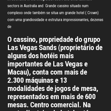
sectors in Australia and Grande cassino situado num
complexo onde também se situa um grande hotel ( Crown)
com uma grandiosidade e estrutura impressionantes, dezenas
de
O cassino, propriedade do grupo
Las Vegas Sands (proprietário de
alguns dos hotéis mais
importantes de Las Vegas e
Macau), conta com mais de
2.300 máquinas e 13
modalidades de jogos de mesa,
representados em mais de 600
mesas. Centro comercial. Na