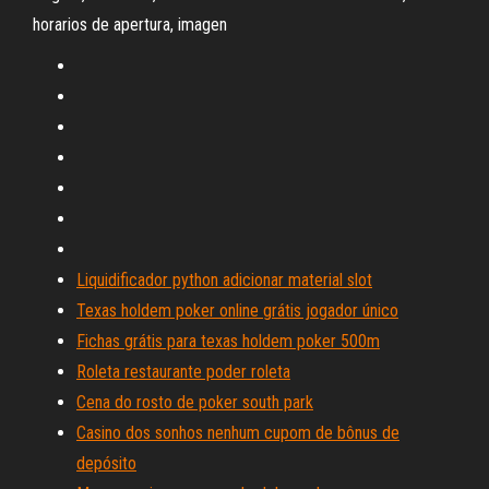
horarios de apertura, imagen
Liquidificador python adicionar material slot
Texas holdem poker online grátis jogador único
Fichas grátis para texas holdem poker 500m
Roleta restaurante poder roleta
Cena do rosto de poker south park
Casino dos sonhos nenhum cupom de bônus de
depósito