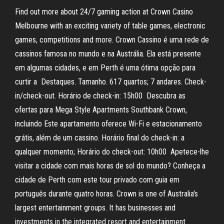
Find out more about 24/7 gaming action at Crown Casino
Melbourne with an exciting variety of table games, electronic
games, competitions and more. Crown Cassino é uma rede de
cassinos famosa no mundo e na Austrália. Ela está presente
em algumas cidades, e em Perth é uma ótima opção para
curtir a Destaques. Tamanho. 617 quartos; 7 andares. Check-
in/check-out. Horário de check-in: 15h00 Descubra as
ofertas para Mega Style Apartments Southbank Crown,
incluindo Este apartamento oferece Wi-Fi e estacionamento
grátis, além de um cassino. Horário final do check-in: a
qualquer momento; Horário do check-out: 10h00 Apetece-lhe
visitar a cidade com mais horas de sol do mundo? Conheça a
cidade de Perth com este tour privado com guia em
português durante quatro horas. Crown is one of Australia's
largest entertainment groups. It has businesses and
investments in the integrated resort and entertainment