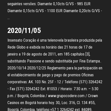
seguintes versões: Diamante 0,10cts G/VS - 985 EUR
Diamante 0,15cts G/VS - 1100 EUR Diamante 0,20cts G/VS -
…
2020/11/05
Insensato Coração é uma telenovela brasileira produzida pela
Rede Globo e exibida no horário das 21 horas de 17 de
janeiro a 19 de agosto de 2011, em 185 capítulos [3],
substituindo Passione e sendo substituída por Fina Estampa..
2020/10/14 2020/12/25 Reglamento para la participación en
el establecimiento de juego y pago de premios Oficinas
corporativas: AK. 103 No. 25F - 12 / Teléfono (571) 3264242
- Fax (571) 3264242 Ext. 81053 / Horario: 7:30 a.m. – 5:30
p.m. / Bogotá, Colombia / www.grupocodere.com / Crown
Casinos en Bogotá horario hoy. 30, Loc. 316, Cl. 134 #55,
Bogotá, Colombia, teléfono:+57 1 3264242 ext. 84089,