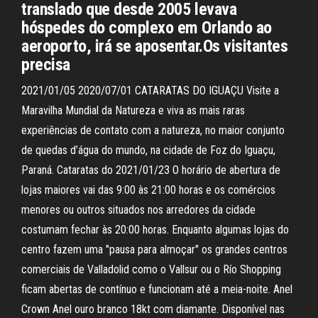
translado que desde 2005 levava
hóspedes do complexo em Orlando ao
aeroporto, irá se aposentar.Os visitantes
precisa
2021/01/05 2020/07/01 CATARATAS DO IGUAÇU Visite a
Maravilha Mundial da Natureza e viva as mais raras
experiências de contato com a natureza, no maior conjunto
de quedas d’água do mundo, na cidade de Foz do Iguaçu,
Paraná. Cataratas do 2021/01/23 O horário de abertura de
lojas maiores vai das 9:00 às 21:00 horas e os comércios
menores ou outros situados nos arredores da cidade
costumam fechar às 20:00 horas. Enquanto algumas lojas do
centro fazem uma "pausa para almoçar" os grandes centros
comerciais de Valladolid como o Vallsur ou o Río Shopping
ficam abertas de contínuo e funcionam até a meia-noite. Anel
Crown Anel ouro branco 18kt com diamante. Disponível nas