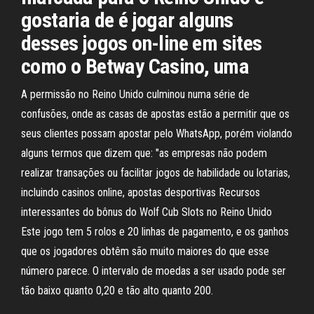
gostaria de é jogar alguns
desses jogos on-line em sites
como o Betway Casino, uma
A permissão no Reino Unido culminou numa série de
confusões, onde as casas de apostas estão a permitir que os
seus clientes possam apostar pelo WhatsApp, porém violando
alguns termos que dizem que: "as empresas não podem
realizar transações ou facilitar jogos de habilidade ou lotarias,
incluindo casinos online, apostas desportivas Recursos
interessantes do bônus do Wolf Cub Slots no Reino Unido
Este jogo tem 5 rolos e 20 linhas de pagamento, e os ganhos
que os jogadores obtêm são muito maiores do que esse
número parece. O intervalo de moedas a ser usado pode ser
tão baixo quanto 0,20 e tão alto quanto 200.