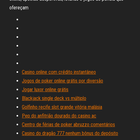
ofereçam
Casino online com crédito instantâneo
Jogos de poker online grátis por diversão
Jogar luxor online grátis
Blackjack single deck vs múltiplo
Golfinho recife slot grande vitória malásia
Pep do anfitrião dourado do casino ac
Centro de férias de poker abruzzo comentários
Casino do dragão 777 nenhum bônus do depósito