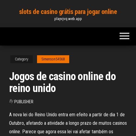
Skip
slots de casino grátis para jogar online
to
playvjvq.web.app
the
content
Category
Simenson54568
Jogos de casino online do
reino unido
By
PUBLISHER
A nova lei do Reino Unido entra em efeito a partir de dia 1 de
Outubro, afetando a atividade a longo prazo de muitos casinos
online. Parece que agora essa lei vai afetar também os