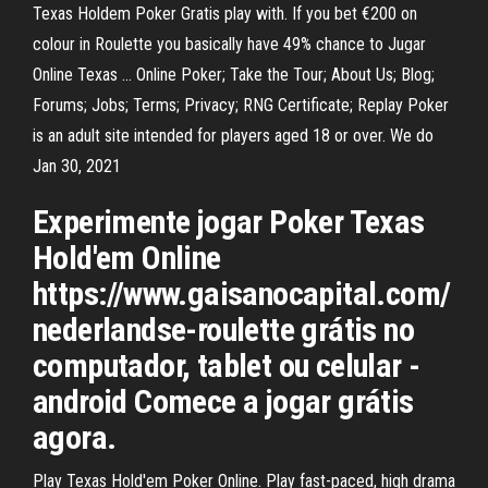
Texas Holdem Poker Gratis play with. If you bet €200 on
colour in Roulette you basically have 49% chance to Jugar
Online Texas … Online Poker; Take the Tour; About Us; Blog;
Forums; Jobs; Terms; Privacy; RNG Certificate; Replay Poker
is an adult site intended for players aged 18 or over. We do
Jan 30, 2021
Experimente jogar Poker Texas
Hold'em Online
https://www.gaisanocapital.com/
nederlandse-roulette grátis no
computador, tablet ou celular -
android Comece a jogar grátis
agora.
Play Texas Hold'em Poker Online. Play fast-paced, high drama