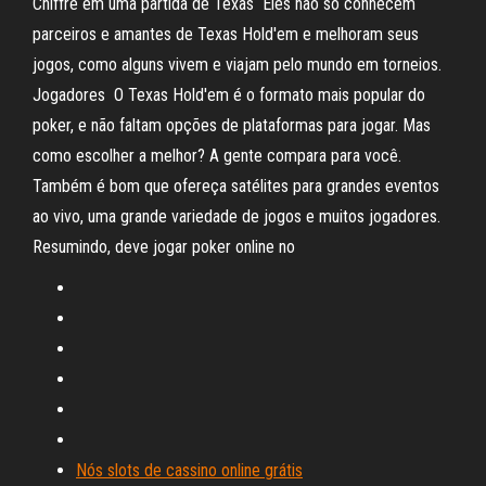
Chiffre em uma partida de Texas Eles não só conhecem
parceiros e amantes de Texas Hold'em e melhoram seus
jogos, como alguns vivem e viajam pelo mundo em torneios.
Jogadores O Texas Hold'em é o formato mais popular do
poker, e não faltam opções de plataformas para jogar. Mas
como escolher a melhor? A gente compara para você.
Também é bom que ofereça satélites para grandes eventos
ao vivo, uma grande variedade de jogos e muitos jogadores.
Resumindo, deve jogar poker online no
Nós slots de cassino online grátis