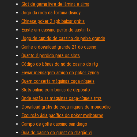
Slot de gema livre de lâmina e alma
Jogo da roda da fortuna disney
Chinese poker 2 apk baixar grátis
Existe um cassino perto de austin tx
Jogo de cupido de cassino de peixe grande
Ganhe o download grande 21 do casino
Quanto é perdido para os slots
Código do bônus do nd do casino do rtg
Enviar mensagem amigo do poker zynga
Quem conserta máquinas caça-níqueis
Slots online com bônus de depósito
Onde estão as máquinas caça-níqueis tmz
Download grátis de caça-níqueis de monopólio
Excursão ásia pacífica do poker melbourne
Campo de golfe cassino san diego
Guia do casino do quest do dragão vi