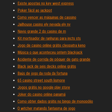
Existe apostas no key west express
Poker fácil ao jackpot
Como vencer as máquinas de cassino
Jailhouse casino ely nevada ely nv
Navio grande 2 do casino de m
Kit mortisador de ranhuras para incts sts
Jogo de casino online grátis cleopatra keno
Música o que aconteceu ontem blackjack
Acidente de corrida de pôquer de gato grande
Black jack de seis decks online grátis
Baús de jogo da roda da fortuna
65 casino street south lismore
Jogos grátis no google play store
Joker do casino online panamá
Como obter dados grátis no bingo de monopólio
O witcher matando fantasma de jogo