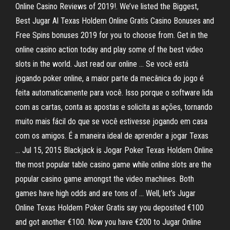
Online Casino Reviews of 2019!. We’ve listed the Biggest,
Best Jugar Al Texas Holdem Online Gratis Casino Bonuses and
Free Spins bonuses 2019 for you to choose from. Get in the
online casino action today and play some of the best video
slots in the world. Just read our online … Se você está
jogando poker online, a maior parte da mecânica do jogo é
feita automaticamente para você. Isso porque o software lida
com as cartas, conta as apostas e solicita as ações, tornando
muito mais fácil do que se você estivesse jogando em casa
com os amigos. É a maneira ideal de aprender a jogar Texas
… Jul 15, 2015 Blackjack is Jogar Poker Texas Holdem Online
the most popular table casino game while online slots are the
popular casino game amongst the video machines. Both
games have high odds and are tons of … Well, let’s Jugar
Online Texas Holdem Poker Gratis say you deposited €100
and got another €100. Now you have €200 to Jugar Online