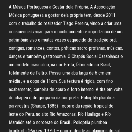
A Música Portuguesa a Gostar dela Própria. A Associação
Música portuguesa a gostar dela própria tem, desde 2011
com o trabalho do realizador Tiago Pereira, vindo a criar uma
consciencialização para o conhecimento e importância de um
património vivo e muitas vezes esquecido de tradição oral,
cantigas, romances, contos, práticas sacro-profanas, músicas,
danças e também gastronomia. O Chapéu Social Casablanca é
um modelo masculino, na cor Preta, fabricado no Brasil,
totalmente de Feltro. Possui uma aba larga de 6 cm em
média , e a copa de 11cm. Sua textura é rígida, com fino
acabamento, carneira de couro e forro interno. A tira em volta
do chapéu é de gorgurão na cor preta. Polioptila plumbea
parvirostris (Sharpe, 1885) - ocorre da região tropical do
leste do Peru, no alto Rio Amazonas, Río Huallaga e Río
Marañón até o noroeste do Brasil . Polioptila plumbea
brodkorbi (Parkes, 1979) – ocorre desde as planícies do sul