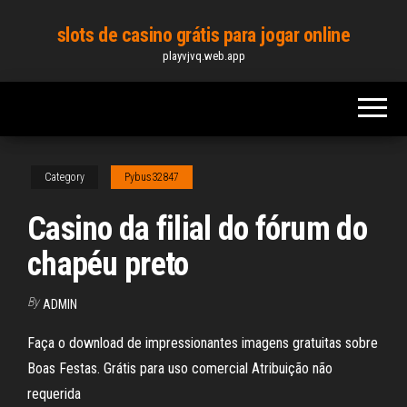
Skip
slots de casino grátis para jogar online
to
playvjvq.web.app
the
content
Category
Pybus32847
Casino da filial do fórum do
chapéu preto
By
ADMIN
Faça o download de impressionantes imagens gratuitas sobre
Boas Festas. Grátis para uso comercial Atribuição não
requerida