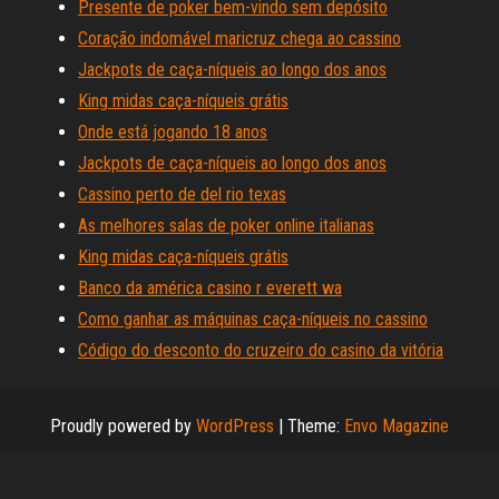
Presente de poker bem-vindo sem depósito
Coração indomável maricruz chega ao cassino
Jackpots de caça-níqueis ao longo dos anos
King midas caça-níqueis grátis
Onde está jogando 18 anos
Jackpots de caça-níqueis ao longo dos anos
Cassino perto de del rio texas
As melhores salas de poker online italianas
King midas caça-níqueis grátis
Banco da américa casino r everett wa
Como ganhar as máquinas caça-níqueis no cassino
Código do desconto do cruzeiro do casino da vitória
Proudly powered by
WordPress
|
Theme:
Envo Magazine