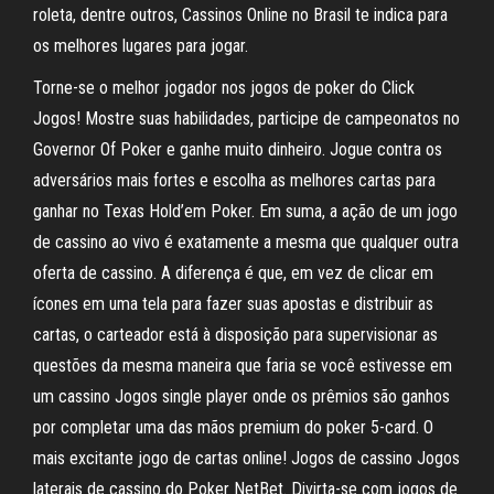
roleta, dentre outros, Cassinos Online no Brasil te indica para
os melhores lugares para jogar.
Torne-se o melhor jogador nos jogos de poker do Click
Jogos! Mostre suas habilidades, participe de campeonatos no
Governor Of Poker e ganhe muito dinheiro. Jogue contra os
adversários mais fortes e escolha as melhores cartas para
ganhar no Texas Hold’em Poker. Em suma, a ação de um jogo
de cassino ao vivo é exatamente a mesma que qualquer outra
oferta de cassino. A diferença é que, em vez de clicar em
ícones em uma tela para fazer suas apostas e distribuir as
cartas, o carteador está à disposição para supervisionar as
questões da mesma maneira que faria se você estivesse em
um cassino Jogos single player onde os prêmios são ganhos
por completar uma das mãos premium do poker 5-card. O
mais excitante jogo de cartas online! Jogos de cassino Jogos
laterais de cassino do Poker NetBet. Divirta-se com jogos de