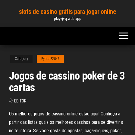
Skip
slots de casino grátis para jogar online
to
playvjvq.web.app
the
content
Category
Pybus32847
Jogos de cassino poker de 3
cartas
By
EDITOR
Os melhores jogos de cassino online estão aqui! Conheça a
partir das listas quais os melhores cassinos para se divertir a
noite inteira. Se você gosta de apostas, caça-níqueis, poker,