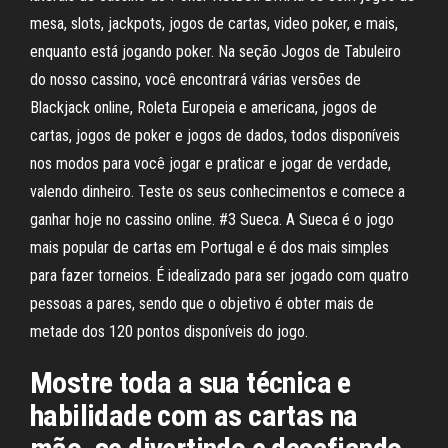
mesa, slots, jackpots, jogos de cartas, video poker, e mais,
enquanto está jogando poker. Na seção Jogos de Tabuleiro
do nosso cassino, você encontrará várias versões de
Blackjack online, Roleta Europeia e americana, jogos de
cartas, jogos de poker e jogos de dados, todos disponíveis
nos modos para você jogar e praticar e jogar de verdade,
valendo dinheiro. Teste os seus conhecimentos e comece a
ganhar hoje no cassino online. #3 Sueca. A Sueca é o jogo
mais popular de cartas em Portugal e é dos mais simples
para fazer torneios. É idealizado para ser jogado com quatro
pessoas a pares, sendo que o objetivo é obter mais de
metade dos 120 pontos disponíveis do jogo.
Mostre toda a sua técnica e
habilidade com as cartas na