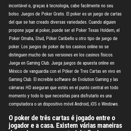
incontável e, graças à tecnologia, cabe facilmente no seu
bolso. Juegos de Poker Gratis. El poker es un juego de cartas
del que se han creado diversas variedades. Cuando alguien
propone jugar al poker, puede ser el Poker Texas Holdem, el
Poker Omaha, Stud, Póker Caribeño u otro tipo de juego de
poker. Los juegos de poker de los casinos online no se
distinguen mucho de sus versiones en los casinos físicos.
Juega en Gaming Club. Juega juegos de apuesta online en
México de vanguardia con el Póker de Tres Cartas en vivo en
Gaming Club. El increíble software de Evolution Gaming y las
cámaras HD aseguran que estés en el punto central en todo
momento y todo lo que necesitas para disfrutarlo es una
computadora o un dispositivo móvil Android, iOS o Windows.
O poker de três cartas é jogado entre o
jogador e a casa. Existem várias maneiras