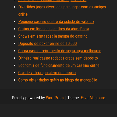
Divertidos jogos divertidos para jogar com os amigos
online
Pequeno cassino centro da cidade de valência
Casino em linha dos entalhes da abundância
Shows em santa rosa la pampa do cassino
Depósito de poker online de 10.000
Coroa casino treinamento de segurança melbourne
Dinheiro real casino rodadas grátis sem depósito
Economia de funcionamento de um cassino online
Grande vitória aplicativo de cassino
Como obter dados grátis no bingo de monopólio
Proudly powered by
WordPress
|
Theme:
Envo Magazine