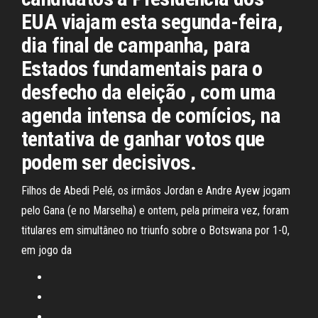
EUA viajam esta segunda-feira,
dia final de campanha, para
Estados fundamentais para o
desfecho da eleição , com uma
agenda intensa de comícios, na
tentativa de ganhar votos que
podem ser decisivos.
Filhos de Abedi Pelé, os irmãos Jordan e Andre Ayew jogam
pelo Gana (e no Marselha) e ontem, pela primeira vez, foram
titulares em simultâneo no triunfo sobre o Botswana por 1-0,
em jogo da