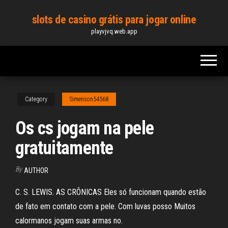
Skip
slots de casino grátis para jogar online
to
playvjvq.web.app
the
content
Category
Simenson54568
Os cs jogam na pele
gratuitamente
By
AUTHOR
C. S. LEWIS. AS CRÔNICAS Eles só funcionam quando estão
de fato em contato com a pele. Com luvas posso Muitos
calormanos jogam suas armas no.