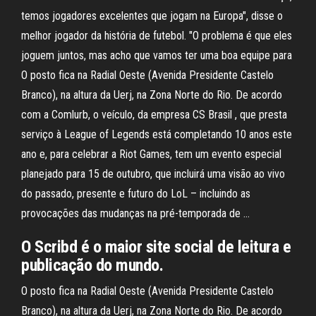
temos jogadores excelentes que jogam na Europa", disse o
melhor jogador da história de futebol. "O problema é que eles
joguem juntos, mas acho que vamos ter uma boa equipe para
O posto fica na Radial Oeste (Avenida Presidente Castelo
Branco), na altura da Uerj, na Zona Norte do Rio. De acordo
com a Comlurb, o veículo, da empresa CS Brasil , que presta
serviço à League of Legends está completando 10 anos este
ano e, para celebrar a Riot Games, tem um evento especial
planejado para 15 de outubro, que incluirá uma visão ao vivo
do passado, presente e futuro do LoL – incluindo as
provocações das mudanças na pré-temporada de …
O Scribd é o maior site social de leitura e
publicação do mundo.
O posto fica na Radial Oeste (Avenida Presidente Castelo
Branco), na altura da Uerj, na Zona Norte do Rio. De acordo